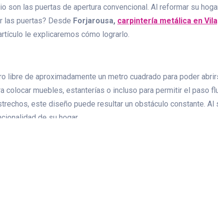
o son las puertas de apertura convencional. Al reformar su hoga
ar las puertas? Desde
Forjarousa,
carpintería metálica en Vil
artículo le explicaremos cómo lograrlo.
giro libre de aproximadamente un metro cuadrado para poder abrir
 colocar muebles, estanterías o incluso para permitir el paso fl
echos, este diseño puede resultar un obstáculo constante. Al su
ncionalidad de su hogar.
nte
metros cuadrados de su casa es, sin duda, la
puerta corredera
nstalada en la pared. Son ideales si no desea realizar obras ma