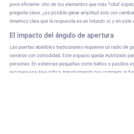
poco eficiente. Uno de los elementos que más "roba" espaci
pregunta clave: ¿es posible ganar amplitud solo con cambi
tenemos clara que la respuesta es un rotundo sí, y en este 
El impacto del ángulo de apertura
Las puertas abatibles tradicionales requieren un radio de 
cerrarse con comodidad. Este espacio queda inutilizado para
personas. En estancias pequeñas como baños o pasillos estr
recupera esa área crítica, transformando por completo la fu
Puertas correderas: la solución intelige
La opción más eficaz para sacarle el máximo partido a los 
dos modalidades principales que puede considerar:
Correderas de superficie.
Se deslizan sobre una guía i
que solo requieren el espacio de la pared contigua libre.