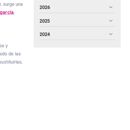
r, surge una
2026
agarcía
,
2025
2024
se y
uido de las
stituirlas,
. Existen
yores, ya