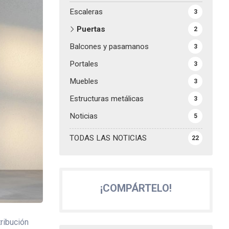
Escaleras
3
Puertas
2
Balcones y pasamanos
3
Portales
3
Muebles
3
Estructuras metálicas
3
Noticias
5
TODAS LAS NOTICIAS
22
¡COMPÁRTELO!
ribución