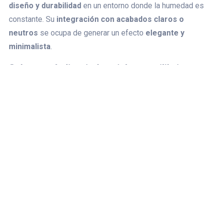
diseño y durabilidad
en un entorno donde la humedad es
constante. Su
integración con acabados claros o
neutros
se ocupa de generar un efecto
elegante y
minimalista
.
Salones nórdico-industriales: equilibrio
perfecto
La combinación de madera y metal es uno de los estilos
más demandados en salones actuales.
Librerías con
estructura metálica
, mesas de centro con patas de acero
o
sofás apoyados en bases de hierro
aportan un aire
contemporáneo sin perder calidez. Este contraste entre lo
robusto del metal y lo natural de la madera crea ambientes
muy acogedores y carácter muy moderno al mismo tiempo.
Versatilidad y personalización en oficinas
abiertas