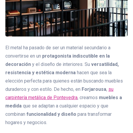
El metal ha pasado de ser un material secundario a
convertirse en un
protagonista indiscutible en la
decoración
y el diseño de interiores. Su
versatilidad,
resistencia y estética moderna
hacen que sea la
elección perfecta para quienes están buscando muebles
duraderos y con estilo. De hecho, en
Forjarousa
,
su
carpintería metálica de Pontevedra
, creamos
muebles a
medida
que se adaptan a cualquier espacio y que
combinan
funcionalidad y diseño
para transformar
hogares y negocios.